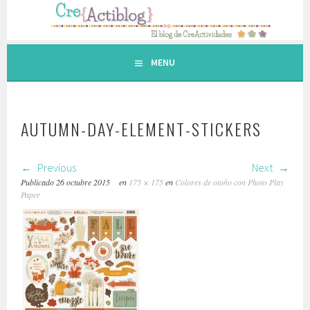
Saltar
al
contenido.
MENU
AUTUMN-DAY-ELEMENT-STICKERS
Previous
Next
Publicado
26 octubre 2015
en
175 × 175
en
Colores de otoño con Photo Play
Paper