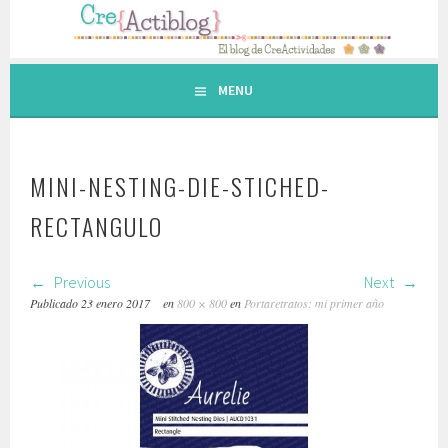
Saltar
al
contenido.
MENU
MINI-NESTING-DIE-STICHED-
RECTANGULO
Previous
Next
Publicado
23 enero 2017
en
800 × 800
en
Portaretratos: mi primer año