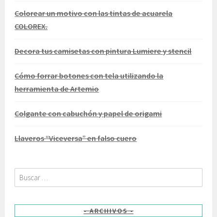
Colorear un motivo con las tintas de acuarela
COLOREX.
Decora tus camisetas con pintura Lumiere y stencil
Cómo forrar botones con tela utilizando la
herramienta de Artemio
Colgante con cabuchón y papel de origami
Llaveros “Viceversa” en falso cuero
Buscar:
ARCHIVOS