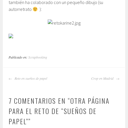
también ha colaborado con un pequeño dibujo (su
autorretrato
):
Publicado en:
Scrapbooking
NAVEGADOR
Reto en sueños de papel
Crop en Madrid
DE
ARTÍCULOS
7 COMENTARIOS EN “
OTRA PÁGINA
PARA EL RETO DE “SUEÑOS DE
PAPEL”
”