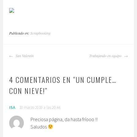
Publicado en:
Scrapbooking
NAVEGADOR
San Valentín
Trabajando en equipo
DE
ARTÍCULOS
4 COMENTARIOS EN “
UN CUMPLE…
CON NIEVE!
”
ISA
10 marzo 2010 a las 20:44
Preciosa página, da hasta fríooo !!
Saludos