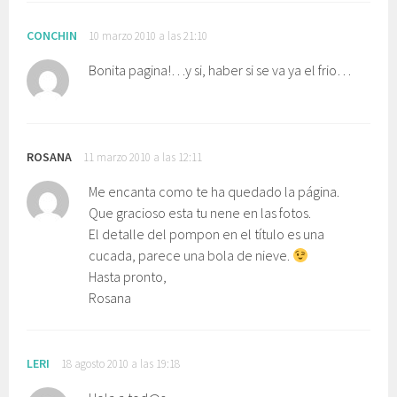
CONCHIN
10 marzo 2010 a las 21:10
Bonita pagina!…y si, haber si se va ya el frio…
ROSANA
11 marzo 2010 a las 12:11
Me encanta como te ha quedado la página.
Que gracioso esta tu nene en las fotos.
El detalle del pompon en el título es una
cucada, parece una bola de nieve.
Hasta pronto,
Rosana
LERI
18 agosto 2010 a las 19:18