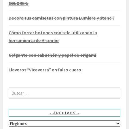
COLOREX.
Decora tus camisetas con pintura Lumiere y stencil
Cómo forrar botones con tela utilizando la
herramienta de Artemio
Colgante con cabuchón y papel de origami
Llaveros “Viceversa” en falso cuero
Buscar:
ARCHIVOS
Archivos