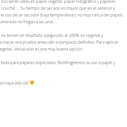
c
nos serán útiles en papel vegetal, papel fotográfico y papeles
s, couché… Su tiempo de secado es mayor que en el anterior y
l uso de un secador (baja temperatura y no muy cerca del papel).
laminado no llegan a secarse.
r
no tienen un resultado asegurado al 100% en vegetal y
io hacer una prueba antes del estampado definitivo. Para aplicar
egetal, Versacolor es una muy buena opción.
ada para papeles especiales. Restringiremos su uso a papel y
s haya sido útil