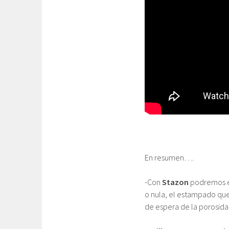
En resumen….
-Con
Stazon
podremos es
o nula, el estampado qu
de espera de la porosida