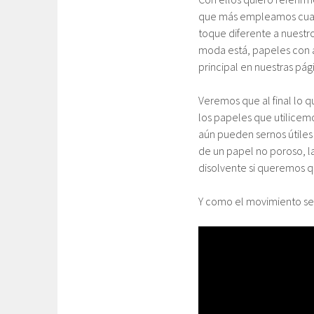
que más empleamos cuan
toque diferente a nuestr
moda está, papeles con a
principal en nuestras pá
Veremos que al final lo
los papeles que utilicemo
aún pueden sernos útiles
de un papel no poroso, la
disolvente si queremos q
Y como el movimiento se