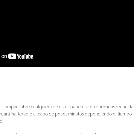
tampar sobre cualquiera de estos papeles con porosidas reducida
edará inalterable al cabo de pocos minutos dependiendo el tiempo
d.