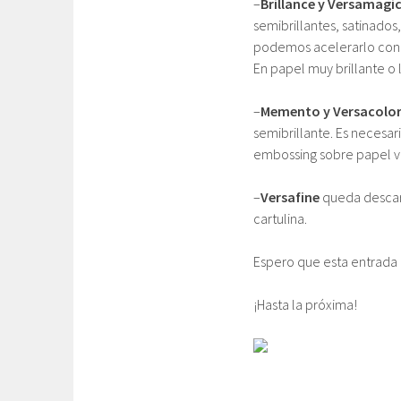
–
Brillance y Versamagi
semibrillantes, satinado
podemos acelerarlo con e
En papel muy brillante o 
–
Memento y Versacolo
semibrillante. Es necesar
embossing sobre papel v
–
Versafine
queda descart
cartulina.
Espero que esta entrada o
¡Hasta la próxima!