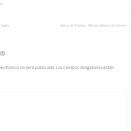
les
l padre
Banco de Pruebas: Plástico Mágico de Artemio
IO
lectrónico no será publicada.
Los campos obligatorios están