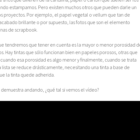
do estampamos. Pero existen muchos otros que pueden darle un
os proyectos. Por ejemplo, el papel vegetal o vellum que tan de
cabado brillante o por supuesto, las fotos que son el elemento
ginas de scrapbook.
 que tendremos que tener en cuenta es la mayor o menor porosidad d
s. Hay tintas que sólo funcionan bien en papeles porosos, otras que
 cuando esa porosidad es algo menor y finalmente, cuando se trata
 lista se reduce drásticamente, necesitando una tinta a base de
ue la tinta quede adherida.
 demuestra andando, ¿qué tal si vemos el vídeo?